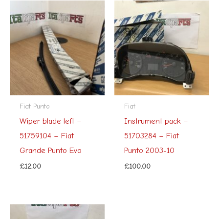
Fiat Punto
Fiat
Wiper blade left –
Instrument pack –
51759104 – Fiat
51703284 – Fiat
Grande Punto Evo
Punto 2003-10
£
12.00
£
100.00