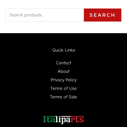
S
SEARCH
e
a
r
Quick Links
c
h
Contact
f
About
Privacy Policy
o
Terms of Use
r
Terms of Sale
: