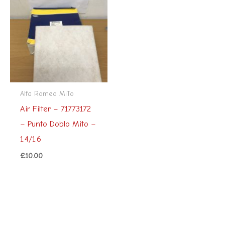
Alfa Romeo MiTo
Air Filter – 71773172
– Punto Doblo Mito –
1.4/1.6
£
10.00