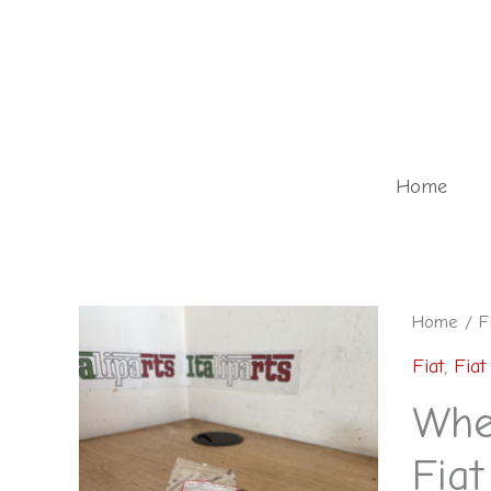
Skip
to
content
Home
Wheel
Home
/
F
bolt
Fiat
,
Fiat
-
Whe
51943979
Fiat
-