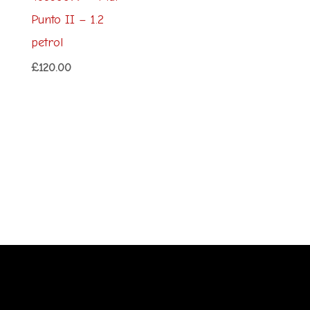
Punto II – 1.2
petrol
£
120.00