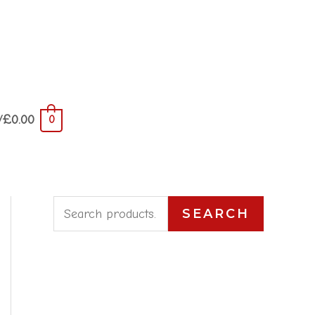
/
£
0.00
0
S
SEARCH
e
a
r